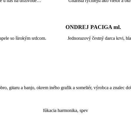
 je u nás na doživotie…
Gitarista rýchlejší ako vietor a o
ONDREJ PACIGA ml.
 kapele so širokým srdcom.
Jednorazový čestný darca krvi, hla
bro, gitaru a banjo, okrem iného grafik a someliér, výrobca a znalec d
fúkacia harmonika, spev