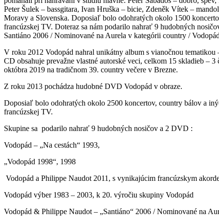
pomáhali pri nahrávaní v štúdiu hlavne: Peter Sabados – dobro, spev,
Peter Šulek – bassgitara, Ivan Hruška – bicie, Zdeněk Vítek – mand
Moravy a Slovenska. Doposiaľ bolo odohratých okolo 1500 koncertov,
francúzskej TV. Doteraz sa nám podarilo nahrať 9 hudobných nosič
Santiáno 2006 / Nominované na Aurela v kategórii country / Vodopád
V roku 2012 Vodopád nahral unikátny album s vianočnou tematikou – 
CD obsahuje prevažne vlastné autorské veci, celkom 15 skladieb – 3
októbra 2019 na tradičnom 39. country večere v Brezne.
Z roku 2013 pochádza hudobné DVD Vodopád v obraze.
Doposiaľ bolo odohratých okolo 2500 koncertov, country bálov a inýc
francúzskej TV.
Skupine sa podarilo nahrať 9 hudobných nosičov a 2 DVD :
Vodopád – „Na cestách“ 1993,
„Vodopád 1998“, 1998
Vodopád a Philippe Naudot 2011, s vynikajúcim francúzskym akor
Vodopád výber 1983 – 2003, k 20. výročiu skupiny Vodopád
Vodopád & Philippe Naudot – „Santiáno“ 2006 / Nominované na Aurel