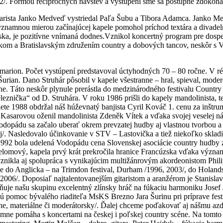
-82/. Formou recipročných návštev a vystúpení sme sa postupne zdokonaľ
itarista Janko Medveď vystriedal Paľa Šubu a Tibora Adamca. Janko Med
Významnou mierou začínajúcej kapele pomohol príchod textára a divade
a, je pozitívne vnímaná dodnes.Vznikol koncertný program pre dospelý
kom a Bratislavským združením country a dobových tancov, neskôr s V
rion. Počet vystúpení predstavoval úctyhodných 70 – 80 ročne. V réž
urian. Dano Struhár pôsobil v kapele všestranne – hral, spieval, moder
e. Táto neskôr plynule prerástla do medzinárodného festivalu Country
leznička“ od D. Struhára. V roku 1986 prišli do kapely mandolinista, 
te 1988 obdržal náš húževnatý banjista Cyril Kováč 1. cenu za inštru
asarovou oženil mandolinista Zdeněk Vítek a vďaka svojej veselej nátur
 Vodopádu sa začalo uberať okrem prevzatej hudby aj vlastnou tvorbou
j/. Nasledovalo účinkovanie v STV – Lastovička a tiež niekoľko sklad
 1992 bola udelená Vodopádu cena Slovenskej asociácie country hudby 
l prelomový, kapela prvý krát prekročila hranice Francúzska vďaka vý
znikla aj spolupráca s vynikajúcim multižánrovým akordeonistom Phi
nie do Anglicka – na Trimdon festival, Durham /1996, 2003/, do Hola
06/. Doposiaľ najtalentovanejším gitaristom a aranžérom je Stanislav Š
ilňuje našu skupinu excelentný zlínsky hráč na fúkaciu harmoniku Jose
ú pomoc bývalého riaditeľa MsKS Brezno Jara Šurinu pri príprave fest
čne, materiálne či moderátorsky/. Ďalej chceme poďakovať aj nášmu az
ne pomáha s koncertami na českej i poľskej country scéne. Na tomto m