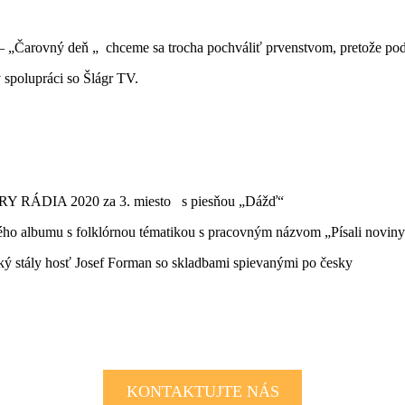
 „Čarovný deň „ chceme sa trocha pochváliť prvenstvom, pretože podo
spolupráci so Šlágr TV.
Y RÁDIA 2020 za 3. miesto s piesňou „Dážď“
ho albumu s folklórnou tématikou s pracovným názvom „Písali novin
 stály hosť Josef Forman so skladbami spievanými po česky
 ponuku na spoluprácu? Organizujete event, či festival a chceli by ste p
KONTAKTUJTE NÁS