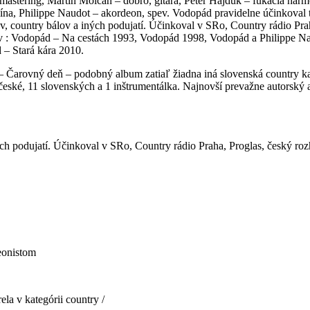
 mastering, Martin Molčan – dobro, gitara, Peter Hajduk – fúkacia harm
olína, Philippe Naudot – akordeon, spev. Vodopád pravidelne účinkova
 country bálov a iných podujatí. Účinkoval v SRo, Country rádio Prah
ov : Vodopád – Na cestách 1993, Vodopád 1998, Vodopád a Philippe 
 – Stará kára 2010.
Čarovný deň – podobný album zatiaľ žiadna iná slovenská country kap
 české, 11 slovenských a 1 inštrumentálka. Najnovší prevažne autorsk
h podujatí. Účinkoval v SRo, Country rádio Praha, Proglas, český roz
deonistom
a v kategórii country /