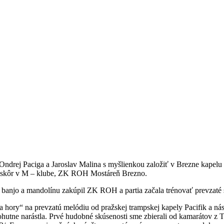
v Ondrej Paciga a Jaroslav Malina s myšlienkou založiť v Brezne kapelu
, neskôr v M – klube, ZK ROH Mostáreň Brezno.
 banjo a mandolínu zakúpil ZK ROH a partia začala trénovať prevzaté s
na hory“ na prevzatú melódiu od pražskej trampskej kapely Pacifik a n
mohutne narástla. Prvé hudobné skúsenosti sme zbierali od kamarátov z 