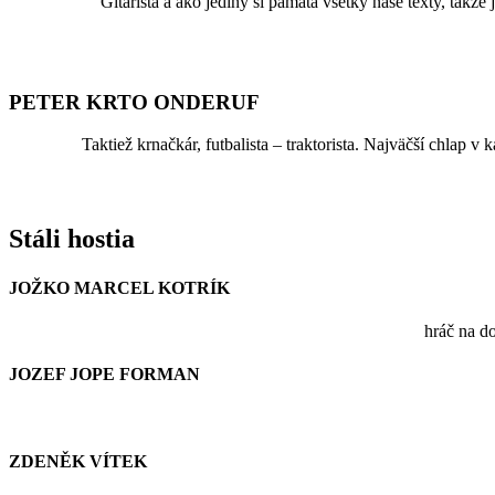
Gitarista a ako jediný si pamätá všetky naše texty, takže
PETER KRTO ONDERUF
Taktiež krnačkár, futbalista – traktorista. Najväčší chlap v
Stáli hostia
JOŽKO MARCEL KOTRÍK
hráč na do
JOZEF JOPE FORMAN
ZDENĚK VÍTEK