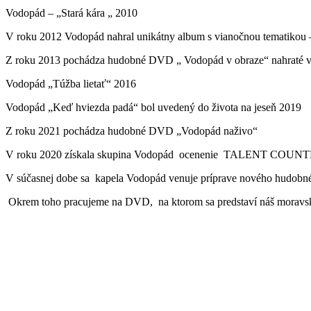
Vodopád – „Stará kára „ 2010
V roku 2012 Vodopád nahral unikátny album s vianočnou tematikou –
Z roku 2013 pochádza hudobné DVD „ Vodopád v obraze“ nahraté v 
Vodopád „Túžba lietať“ 2016
Vodopád „Keď hviezda padá“ bol uvedený do života na jeseň 2019
Z roku 2021 pochádza hudobné DVD „Vodopád naživo“
V roku 2020 získala skupina Vodopád ocenenie TALENT COUNTR
V súčasnej dobe sa kapela Vodopád venuje príprave nového hudobné
Okrem toho pracujeme na DVD, na ktorom sa predstaví náš moravský
Ste fanúšik, profesionál, či organizátor?
Potrebujete zohnať starší (či ten najnovší) album? Máte pre nás návrh,