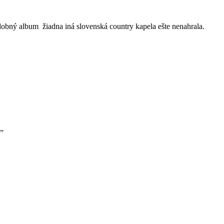
bný album žiadna iná slovenská country kapela ešte nenahrala.
y„
oznať náš stage-plan, alebo playlist?