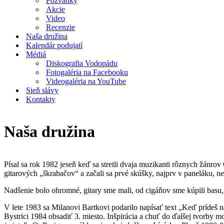
Pozvánky
Akcie
Video
Recenzie
Naša družina
Kalendár podujatí
Médiá
Diskografia Vodopádu
Fotogaléria na Facebooku
Videogaléria na YouTube
Sieň slávy
Kontakty
Naša družina
Písal sa rok 1982 jeseň keď sa stretli dvaja muzikanti rôznych žánro
gitarových „škrabačov“ a začali sa prvé skúšky, najprv v paneláku
Nadšenie bolo ohromné, gitary sme mali, od cigáňov sme kúpili basu,
V lete 1983 sa Milanovi Bartkovi podarilo napísať text „Keď prídeš 
Bystrici 1984 obsadiť 3. miesto. Inšpirácia a chuť do ďalšej tvorby 