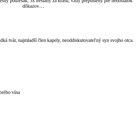
kresný podfešák, 3x trestaný za krásu, vždy prepustený pre nedostatok
dôkazov…
dká tvár, najmladší člen kapely, neoddiskutovateľný syn svojho otca.
obrého vína