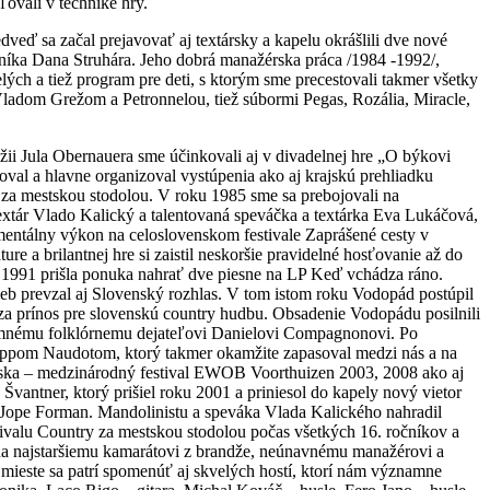
ovali v technike hry.
veď sa začal prejavovať aj textársky a kapelu okrášlili dve nové
lníka Dana Struhára. Jeho dobrá manažérska práca /1984 -1992/,
ch a tiež program pre deti, s ktorým sme precestovali takmer všetky
ladom Grežom a Petronnelou, tiež súbormi Pegas, Rozália, Miracle,
ii Jula Obernauera sme účinkovali aj v divadelnej hre „O býkovi
oval a hlavne organizoval vystúpenia ako aj krajskú prehliadku
 za mestskou stodolou. V roku 1985 sme sa prebojovali na
textár Vlado Kalický a talentovaná speváčka a textárka Eva Lukáčová,
mentálny výkon na celoslovenskom festivale Zaprášené cesty v
e a brilantnej hre si zaistil neskoršie pravidelné hosťovanie až do
 a 1991 prišla ponuka nahrať dve piesne na LP Keď vchádza ráno.
ieb prevzal aj Slovenský rozhlas. V tom istom roku Vodopád postúpil
za prínos pre slovenskú country hudbu. Obsadenie Vodopádu posilnili
znamnému folklórnemu dejateľovi Danielovi Compagnonovi. Po
lippom Naudotom, ktorý takmer okamžite zapasoval medzi nás a na
ndska – medzinárodný festival EWOB Voorthuizen 2003, 2008 ako aj
vantner, ktorý prišiel roku 2001 a priniesol do kapely nový vietor
f Jope Forman. Mandolinistu a speváka Vlada Kalického nahradil
ivalu Country za mestskou stodolou počas všetkých 16. ročníkov a
da najstaršiemu kamarátovi z brandže, neúnavnému manažérovi a
ieste sa patrí spomenúť aj skvelých hostí, ktorí nám významne