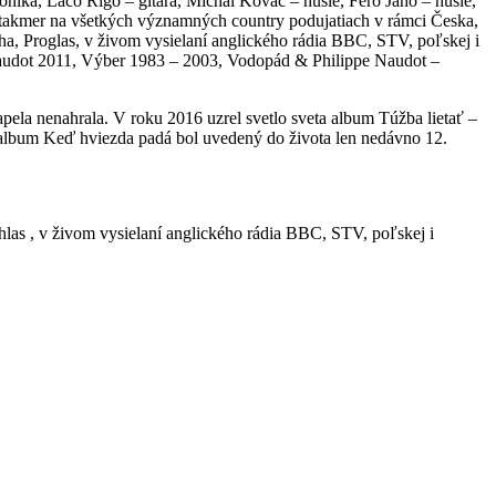
onika, Laco Rigo – gitara, Michal Kováč – husle, Fero Jano – husle,
l takmer na všetkých významných country podujatiach v rámci Česka,
a, Proglas, v živom vysielaní anglického rádia BBC, STV, poľskej i
Naudot 2011, Výber 1983 – 2003, Vodopád & Philippe Naudot –
ela nenahrala. V roku 2016 uzrel svetlo sveta album Túžba lietať –
ý album Keď hviezda padá bol uvedený do života len nedávno 12.
hlas , v živom vysielaní anglického rádia BBC, STV, poľskej i