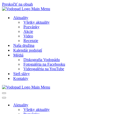
Preskočiť na obsah
Aktuality
Všetky aktuality
Pozvánky
Akcie
Video
Recenzie
Naša družina
Kalendár podujatí
Médiá
Diskografia Vodopádu
Fotogaléria na Facebooku
Videogaléria na YouTube
Sieň slávy
Kontakty
Menu
navigácie
Menu
navigácie
Aktuality
Všetky aktuality