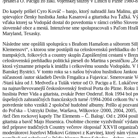
/priateľa O. Pacigu zo zákl. vojenskej služby v Líních u Plzně 1980
Do kapely prišiel Cyro Kováč – banjo, ktorý nahradil Jara Malinu, g
spievajúce členky huslistka Janka Kasarová a gitaristka Iva Ťažká. 
vďaka ktorej sa Vodopád dostal do povedomia v rámci celého Slovensk
slovenské obce a mestá. Intenzívne sme spolupracovali s Paľom Hraš
Maryland, Texasky.
Následne sme oprášili spoluprácu s Braňom Hamašom a súborom Sillma
Klemensovi“, s ktorou sme postúpili na celoslovenskú prehliadku do Š
trampských, folkových a country skupín Zaprášenými cestami v Brezn
celoslovenskú prehliadku politická pieseň do Martina s pesničkou „Že
ktorá významne prispela k imidžu i celkovému soundu Vodopádu. V le
Banskej Bystrici. V tomto roku sa s našou bývalou huslistkou Jankou K
súčasnosti /autor skladieb Devils Frngalica a Fujavica/. Smerovanie
/Stará kára od J. Medveďa a Tulák vietor od O. Pacigu a E. Lukáčove
na najnavštevovanejší československý festival Porta do Plzne. Roku
huslista Peter Vida a gitarista, zvukár Peter Onderuf. Rok 1994 bo
úspešných zahraničných francúzskych turné /1994-2004 celkom 9x/ v
potvrdenie toho vznikli 2 spoločné hudobné albumy. Prišlo aj pozva
do Poľska – Ustrzyki Dolne, Waršava, Wilkovice /2000, 2004, 2005, 20
/tiež člen rockovej kapely The Elements – Č. Balog/. Od r. 2004 pos
gitarista a bavič Majo Husenica. Osobitne chceme vyzdvihnúť výdatn
tiež príprave tradičných Country večerov /doposiaľ XXVII organiza
moderátorovi Jozefovi Mlokovi Grimovi z Karvinej, ktorý nám význam