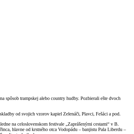
 na spôsob trampskej alebo country hudby. Pozbierali ešte dvoch
kladby od svojich vzorov kapiel Zelenáči, Plavci, Fešáci a pod.
ásledne na celoslovenskom festivale „Zaprášenými cestami“ v B.
Třinca, hlavne od krstného otca Vodopádu – banjistu Pala Liberdu –