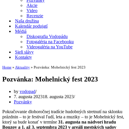
Pozvánky
Akcie
Video
Recenzie
Naša družina
Kalendár podujatí
Médiá
Diskografia Vodopádu
Fotogaléria na Facebooku
Videogaléria na YouTube
Sieň slávy
Kontakty
Home
»
Aktuality
»
Pozvánka: Mohelnický fest 2023
Pozvánka: Mohelnický fest 2023
by
vodopad
7. augusta 2023
18. augusta 2023
Pozvánky
Pokračovanie dlohoročnej tradície hudobných stretnutí na sklonku
prázdnin – to je festival ľudí, leta a muziky – to je Mohelnický fest,
ktorý sa bude konať v termíne
31. augusta na nádvorí hradu
Bouzov a 1. až 3. septembra 2023 v areáli mestských sadov