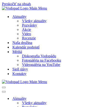
Preskočiť na obsah
Aktuality
Všetky aktuality
Pozvánky
Akcie
Video
Recenzie
Naša družina
Kalendár podujatí
Médiá
Diskografia Vodopádu
Fotogaléria na Facebooku
Videogaléria na YouTube
Sieň slávy
Kontakty
Menu
navigácie
Menu
navigácie
Aktuality
Všetky aktuality