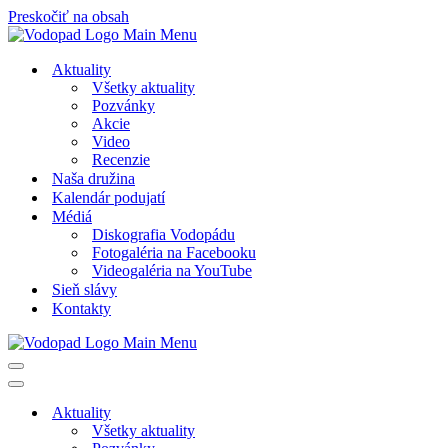
Preskočiť na obsah
Aktuality
Všetky aktuality
Pozvánky
Akcie
Video
Recenzie
Naša družina
Kalendár podujatí
Médiá
Diskografia Vodopádu
Fotogaléria na Facebooku
Videogaléria na YouTube
Sieň slávy
Kontakty
Menu
navigácie
Menu
navigácie
Aktuality
Všetky aktuality