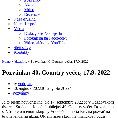
Pozvánky
Akcie
Video
Recenzie
Naša družina
Kalendár podujatí
Médiá
Diskografia Vodopádu
Fotogaléria na Facebooku
Videogaléria na YouTube
Sieň slávy
Kontakty
Home
»
Aktuality
»
Pozvánka: 40. Country večer, 17.9. 2022
Pozvánka: 40. Country večer, 17.9. 2022
by
vodopad
30. augusta 2022
30. augusta 2022
Pozvánky
Je to priam neuveriteľné, ale 17. septembra 2022 sa v Gazdovskom
dvore – Stodole uskutoční jubilejný 40. Country večer. Dovoľujeme
si Vás preto menom skupiny Vodopád a mesta Brezna pozvať na
túto legendárnu akciu. Okrem našej skromnej maličkosti budú